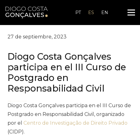
PT
ES
EN
27 de septiembre, 2023
Diogo Costa Gonçalves
participa en el III Curso de
Postgrado en
Responsabilidad Civil
zdfws85de↑↑↑Black Hat SEO backlinks, focusing on Black Hat SEO, Google Raking
Diogo Costa Gonçalves participa en el III Curso de
Postgrado en Responsabilidad Civil, organizado
por el
Centro de Investigação de Direito Privado
(CIDP).