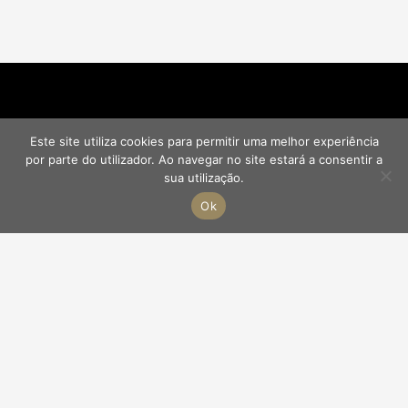
Este site utiliza cookies para permitir uma melhor experiência
por parte do utilizador. Ao navegar no site estará a consentir a
sua utilização.
Ok
Profesor en la Faculdade de Direito da Universidade de
Lisboa
Jurisconsulto y Árbitro
Diogo Costa Gonçalves
Publicaciones
Conferencias
Noticias