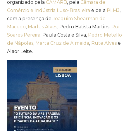
organizado pela
CAMARB
, pela
Câmara de
Comércio e Indústria Luso-Brasileira
e pela
PLMJ
,
com a presença de
Joaquim Shearman de
Macedo
,
Marlus Alves
, Pedro Batista Martins,
Rui
Soares Pereira
, Paula Costa e Silva,
Pedro Metello
de Nápoles
,
Marta Cruz de Almeida
,
Rute Alves
e
Alaor Leite.